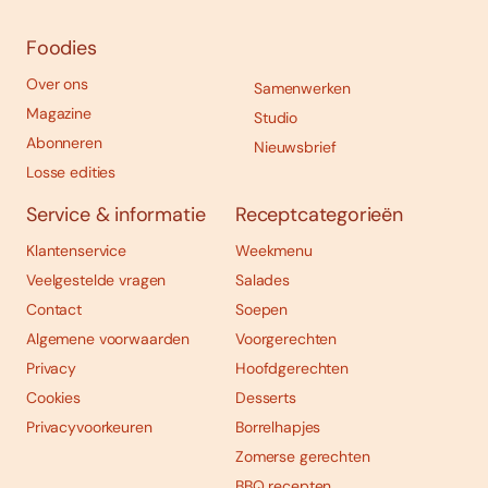
Foodies
Over ons
Samenwerken
Magazine
Studio
Abonneren
Nieuwsbrief
Losse edities
Service & informatie
Receptcategorieën
Klantenservice
Weekmenu
Veelgestelde vragen
Salades
Contact
Soepen
Algemene voorwaarden
Voorgerechten
Privacy
Hoofdgerechten
Cookies
Desserts
Privacyvoorkeuren
Borrelhapjes
Zomerse gerechten
BBQ recepten