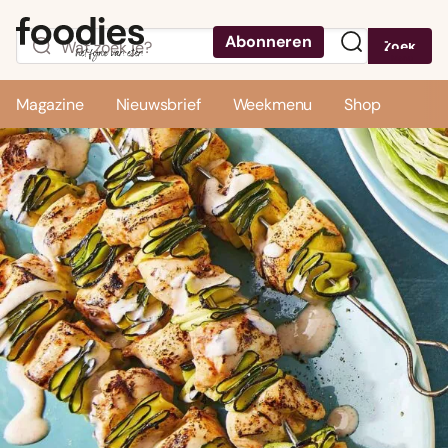
Abonneren
Zoek
Menu
Magazine
Nieuwsbrief
Weekmenu
Shop