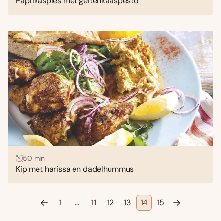
Paprikaspies met geitenkaaspesto
50 min
Kip met harissa en dadelhummus
1
…
11
12
13
14
15