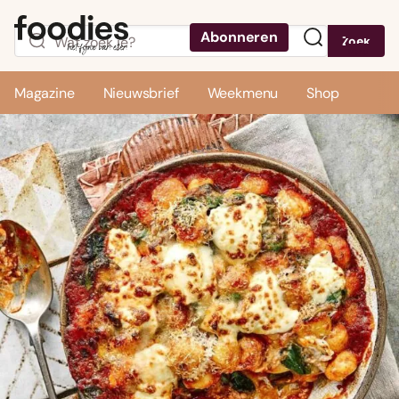
Abonneren
Zoek
Menu
Magazine
Nieuwsbrief
Weekmenu
Shop