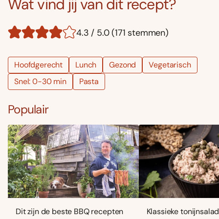
Wat vind jij van dit recept?
4.3 / 5.0 (171 stemmen)
Hoofdgerecht
Lunch
Gezond
Vegetarisch
Snel: 0-30 min
Pasta
Populair
Dit zijn de beste BBQ recepten
Klassieke tonijnsala