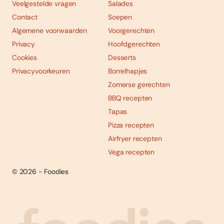
Veelgestelde vragen
Salades
Contact
Soepen
Algemene voorwaarden
Voorgerechten
Privacy
Hoofdgerechten
Cookies
Desserts
Privacyvoorkeuren
Borrelhapjes
Zomerse gerechten
BBQ recepten
Tapas
Pizza recepten
Airfryer recepten
Vega recepten
© 2026 - Foodies
Social
Foodies 08/2026
Tropische smaakexplosies
media
Abonneren