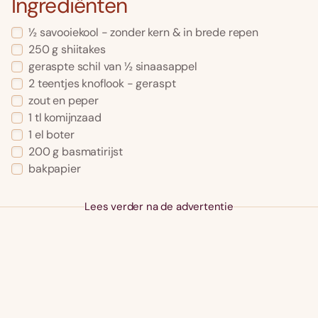
Ingrediënten
½ savooiekool - zonder kern & in brede repen
250 g shiitakes
geraspte schil van ½ sinaasappel
2 teentjes knoflook - geraspt
zout en peper
1 tl komijnzaad
1 el boter
200 g basmatirijst
bakpapier
Lees verder na de advertentie