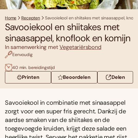
Home
Recepten
Savooiekool en shiitakes met sinaasappel, knofl
Savooiekool en shiitakes met
sinaasappel, knoflook en komijn
In samenwerking met
Vegetariërsbond
Eenvoudig
40 min. bereidingstijd
Printen
Beoordelen
Delen
Savooiekool in combinatie met sinaasappel
zorgt voor een super fris gerecht. Dankzij de
aardse smaken van de shiitakes en de
toegevoegde kruiden, krijgt deze salade een
heerlijke twist. Serveer het pakketje met rijst