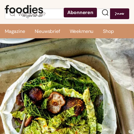
Abonneren
Zoek
Menu
Magazine
Nieuwsbrief
Weekmenu
Shop