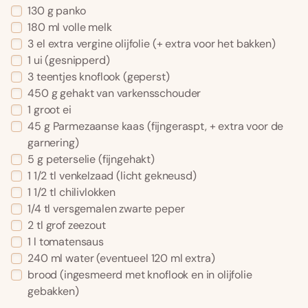
130
g
panko
180
ml
volle melk
3
el
extra vergine olijfolie
(+ extra voor het bakken)
1
ui
(gesnipperd)
3
teentjes knoflook
(geperst)
450
g
gehakt van varkensschouder
1
groot ei
45
g
Parmezaanse kaas
(fijngeraspt, + extra voor de
garnering)
5
g
peterselie
(fijngehakt)
1 1/2
tl
venkelzaad
(licht gekneusd)
1 1/2
tl
chilivlokken
1/4
tl
versgemalen zwarte peper
2
tl
grof zeezout
1
l
tomatensaus
240
ml
water
(eventueel 120 ml extra)
brood
(ingesmeerd met knoflook en in olijfolie
gebakken)