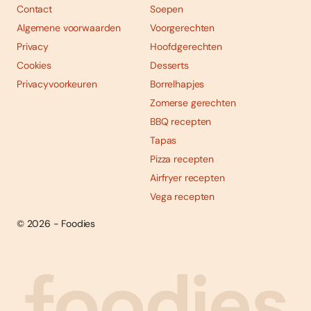
Contact
Soepen
Algemene voorwaarden
Voorgerechten
Privacy
Hoofdgerechten
Cookies
Desserts
Privacyvoorkeuren
Borrelhapjes
Zomerse gerechten
BBQ recepten
Tapas
Pizza recepten
Airfryer recepten
Vega recepten
© 2026 - Foodies
Social
Foodies 08/2026
Tropische smaakexplosies
media
Abonneren