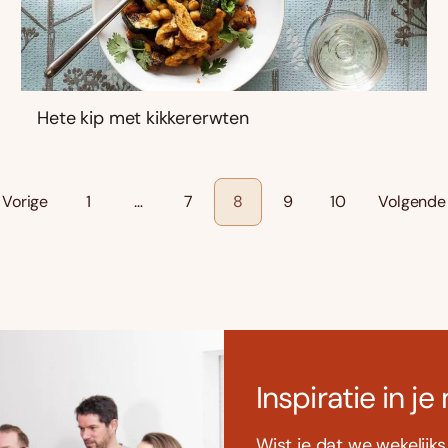
Hete kip met kikkererwten
Vorige
1
…
7
8
9
10
Volgende
Inspiratie in je
Wist je dat we wekelijk