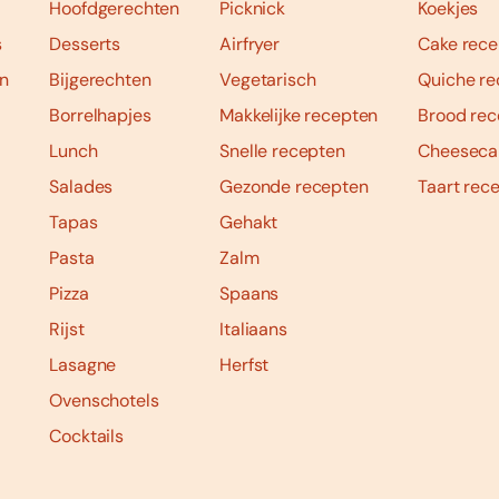
Hoofdgerechten
Picknick
Koekjes
s
Desserts
Airfryer
Cake rece
n
Bijgerechten
Vegetarisch
Quiche re
Borrelhapjes
Makkelijke recepten
Brood rec
Lunch
Snelle recepten
Cheeseca
Salades
Gezonde recepten
Taart rec
Tapas
Gehakt
Pasta
Zalm
Pizza
Spaans
Rijst
Italiaans
Lasagne
Herfst
Ovenschotels
Cocktails