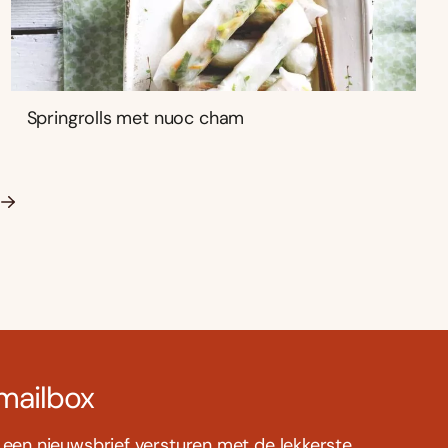
Springrolls met nuoc cham
 mailbox
s een nieuwsbrief versturen met de lekkerste