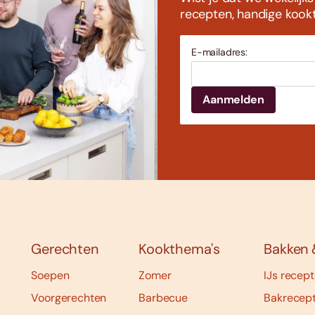
recepten, handige kookti
E-mailadres:
Gerechten
Kookthema's
Bakken 
Soepen
Zomer
IJs recep
Voorgerechten
Barbecue
Bakrecep