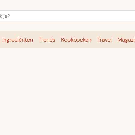
Ingrediënten
Trends
Kookboeken
Travel
Magazi
e
Kookschool
Ingrediënten
Trends
Kookboeken