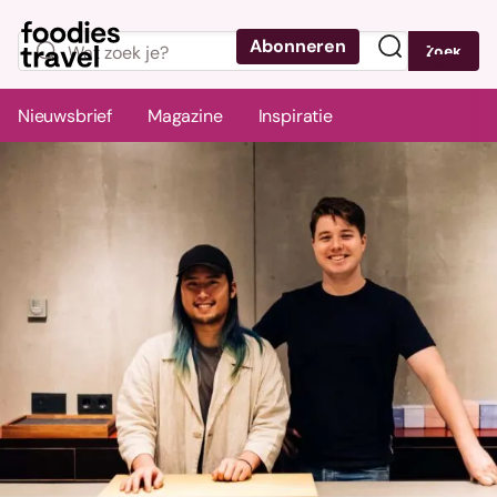
Abonneren
Zoek
Menu
Nieuwsbrief
Magazine
Inspiratie