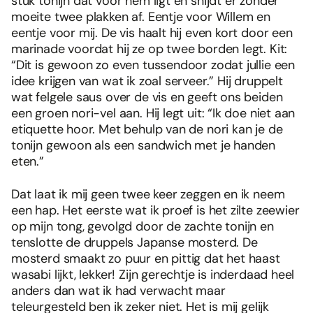
stuk tonijn dat voor hem ligt en snijdt er zonder
moeite twee plakken af. Eentje voor Willem en
eentje voor mij. De vis haalt hij even kort door een
marinade voordat hij ze op twee borden legt. Kit:
“Dit is gewoon zo even tussendoor zodat jullie een
idee krijgen van wat ik zoal serveer.” Hij druppelt
wat felgele saus over de vis en geeft ons beiden
een groen nori-vel aan. Hij legt uit: “Ik doe niet aan
etiquette hoor. Met behulp van de nori kan je de
tonijn gewoon als een sandwich met je handen
eten.”
Dat laat ik mij geen twee keer zeggen en ik neem
een hap. Het eerste wat ik proef is het zilte zeewier
op mijn tong, gevolgd door de zachte tonijn en
tenslotte de druppels Japanse mosterd. De
mosterd smaakt zo puur en pittig dat het haast
wasabi lijkt, lekker! Zijn gerechtje is inderdaad heel
anders dan wat ik had verwacht maar
teleurgesteld ben ik zeker niet. Het is mij gelijk