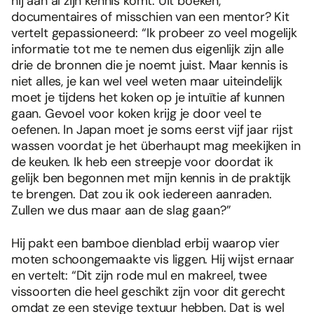
hij aan al zijn kennis komt. Uit boeken,
documentaires of misschien van een mentor? Kit
vertelt gepassioneerd: “Ik probeer zo veel mogelijk
informatie tot me te nemen dus eigenlijk zijn alle
drie de bronnen die je noemt juist. Maar kennis is
niet alles, je kan wel veel weten maar uiteindelijk
moet je tijdens het koken op je intuïtie af kunnen
gaan. Gevoel voor koken krijg je door veel te
oefenen. In Japan moet je soms eerst vijf jaar rijst
wassen voordat je het überhaupt mag meekijken in
de keuken. Ik heb een streepje voor doordat ik
gelijk ben begonnen met mijn kennis in de praktijk
te brengen. Dat zou ik ook iedereen aanraden.
Zullen we dus maar aan de slag gaan?”
Hij pakt een bamboe dienblad erbij waarop vier
moten schoongemaakte vis liggen. Hij wijst ernaar
en vertelt: “Dit zijn rode mul en makreel, twee
vissoorten die heel geschikt zijn voor dit gerecht
omdat ze een stevige textuur hebben. Dat is wel