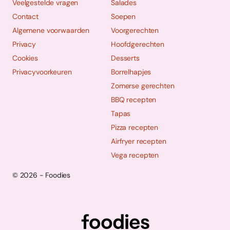
Veelgestelde vragen
Salades
Contact
Soepen
Algemene voorwaarden
Voorgerechten
Privacy
Hoofdgerechten
Cookies
Desserts
Privacyvoorkeuren
Borrelhapjes
Zomerse gerechten
BBQ recepten
Tapas
Pizza recepten
Airfryer recepten
Vega recepten
© 2026 - Foodies
Social
Foodies 08/2026
Tropische smaakexplosies
media
Abonneren