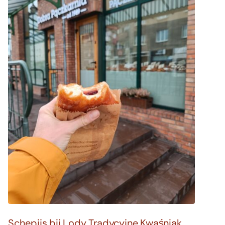
Foodies 08/2026
Tropische smaakexplosies
Abonneren
Bestellen
Schepijs bij Lody Tradycyjne Kwaśniak