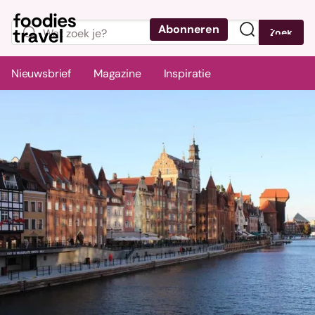
Abonneren
Zoek
Menu
Nieuwsbrief
Magazine
Inspiratie