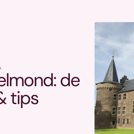
s
Helmond: de
 tips