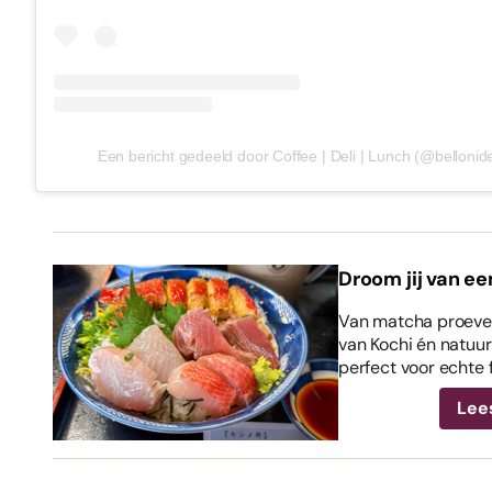
Een bericht gedeeld door Coffee | Deli | Lunch (@bellonid
Droom jij van ee
Van matcha proeven
van Kochi én natuurl
perfect voor echte 
Lee