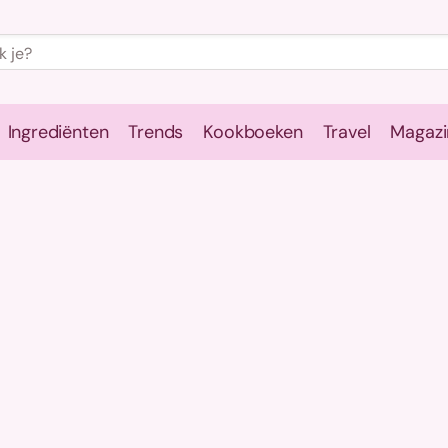
Ingrediënten
Trends
Kookboeken
Travel
Magazi
e
Kookschool
Ingrediënten
Trends
Kookboeken