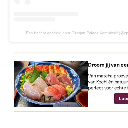
Een bericht gedeeld door Ciragan Palace Kempinski (@c
Droom jij van ee
Van matcha proeven
van Kochi én natuurl
perfect voor echte 
Lee