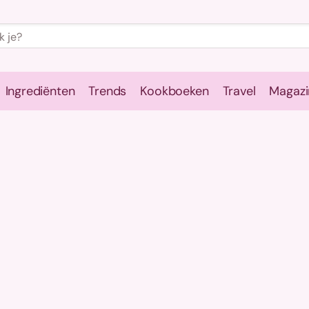
Ingrediënten
Trends
Kookboeken
Travel
Magazi
e
Kookschool
Ingrediënten
Trends
Kookboeken