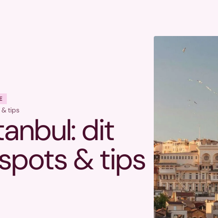
E
 & tips
tanbul: dit
tspots & tips