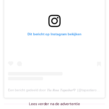
Dit bericht op Instagram bekijken
Een bericht gedeeld door 𝑻𝒊𝒂 𝑹𝒐𝒔𝒂 𝑻𝒂𝒑𝒂𝒔𝒃𝒂𝒓🌹 (@tapastiarosa)
Lees verder na de advertentie