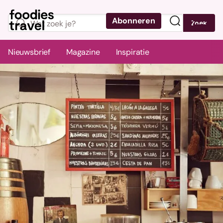
Abonneren
Zoek
Menu
Nieuwsbrief
Magazine
Inspiratie