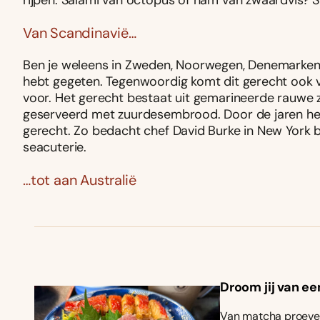
rijpen. Salami van octopus of ham van zwaardvis? 
Van Scandinavië…
Ben je weleens in Zweden, Noorwegen, Denemarken 
hebt gegeten. Tegenwoordig komt dit gerecht ook v
voor. Het gerecht bestaat uit gemarineerde rauwe 
geserveerd met zuurdesembrood. Door de jaren heen
gerecht. Zo bedacht chef David Burke in New York 
seacuterie.
…tot aan Australië
Droom jij van ee
Van matcha proeven