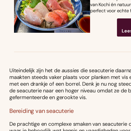
van Kochi én natuurl
perfect voor echte 
Lee
Uiteindelijk zijn het de
aussies
die seacuterie daarna
maakten steeds vaker plaats voor planken met vis e
met een drankje of een borrel. Denk je nu nog steed
de seacuterie naar een hoger niveau omdat ze de b
gefermenteerde en gerookte vis.
Bereiding van seacuterie
De prachtige en complexe smaken van seacuterie on
waar je behoorlijk wat kennis en vaardigheden voor 