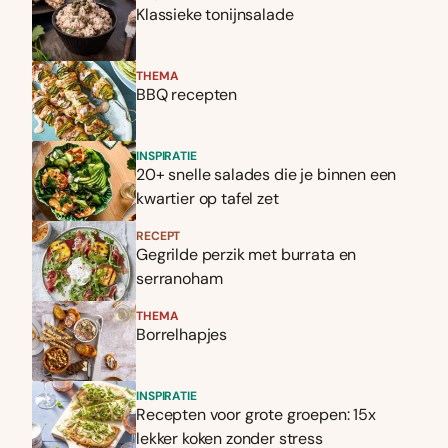
Klassieke tonijnsalade
THEMA
BBQ recepten
INSPIRATIE
20+ snelle salades die je binnen een
kwartier op tafel zet
RECEPT
Gegrilde perzik met burrata en
serranoham
THEMA
Borrelhapjes
INSPIRATIE
Recepten voor grote groepen: 15x
lekker koken zonder stress