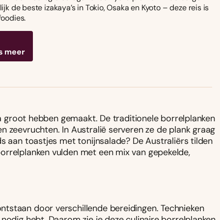
ijk de beste izakaya’s in Tokio, Osaka en Kyoto – deze reis is
foodies.
s meer
 groot hebben gemaakt. De traditionele borrelplanken
n zeevruchten. In Australië serveren ze de plank graag
s aan toastjes met tonijnsalade? De Australiërs tilden
orrelplanken vulden met een mix van gepekelde,
tstaan door verschillende bereidingen. Technieken
nodig hebt. Daarom zie je deze culinaire borrelplanken