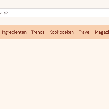
Ingrediënten
Trends
Kookboeken
Travel
Magazi
e
Kookschool
Ingrediënten
Trends
Kookboeken