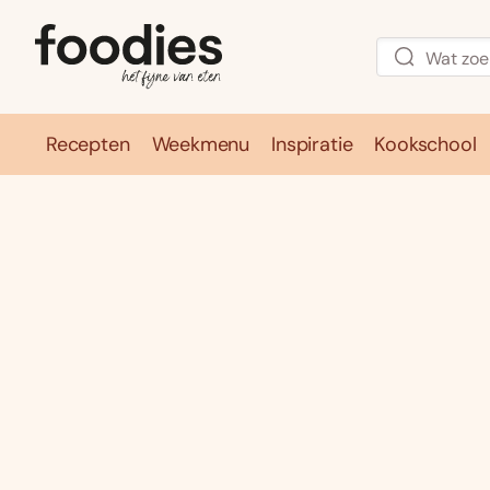
Recepten
Weekmenu
Inspiratie
Kookschool
Recepten
Weekmenu
Inspirati