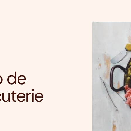
p de
cuterie