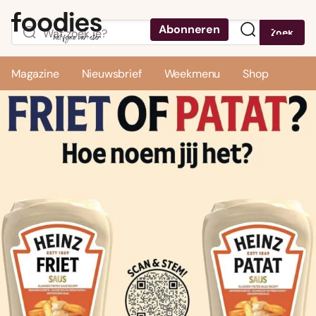
Abonneren
Zoek
Menu
Magazine
Nieuwsbrief
Weekmenu
Shop