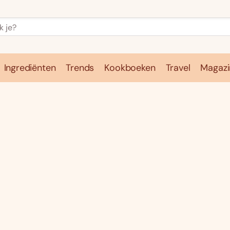
Ingrediënten
Trends
Kookboeken
Travel
Magazi
e
Kookschool
Ingrediënten
Trends
Kookboeken