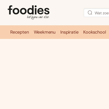
Recepten
Weekmenu
Inspiratie
Kookschool
Recepten
Weekmenu
Inspirati