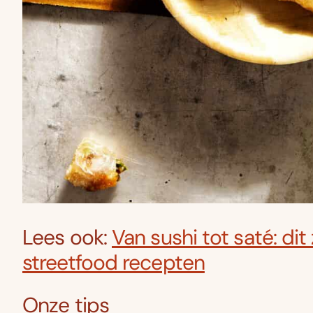
Lees ook:
Van sushi tot saté: dit
streetfood recepten
Onze tips