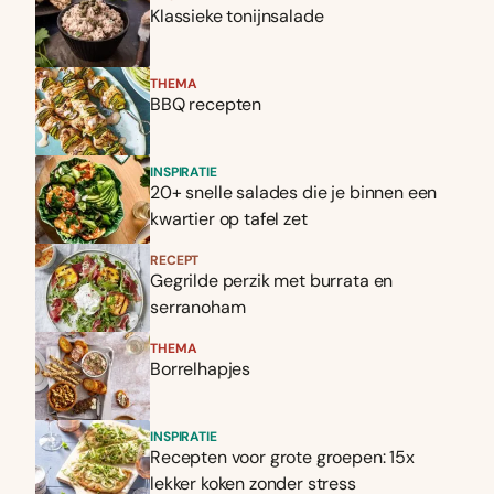
Klassieke tonijnsalade
THEMA
BBQ recepten
INSPIRATIE
20+ snelle salades die je binnen een
kwartier op tafel zet
RECEPT
Gegrilde perzik met burrata en
serranoham
THEMA
Borrelhapjes
INSPIRATIE
Recepten voor grote groepen: 15x
lekker koken zonder stress