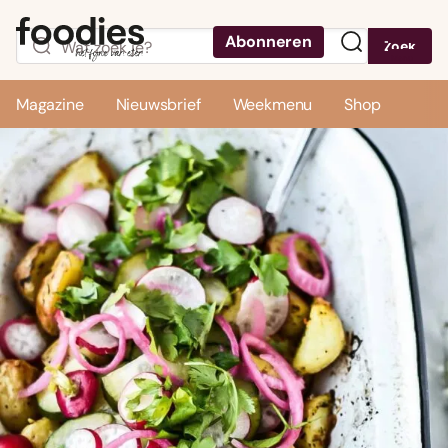
Abonneren
Zoek
Menu
Magazine
Nieuwsbrief
Weekmenu
Shop