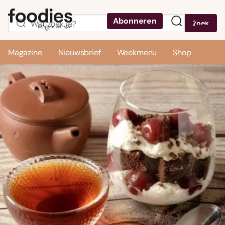
Abonneren
Zoek
Menu
Magazine
Nieuwsbrief
Weekmenu
Shop