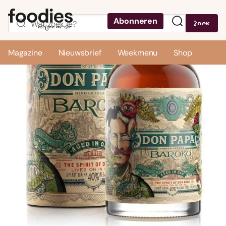
Abonneren
Zoek
Menu
Magazine
Nieuwsbrief
Weekmenu
Shop