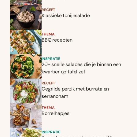
RECEPT
Klassieke tonijnsalade
THEMA
BBQ recepten
INSPIRATIE
20+ snelle salades die je binnen een
kwartier op tafel zet
RECEPT
Gegrilde perzik met burrata en
serranoham
THEMA
Borrelhapjes
INSPIRATIE