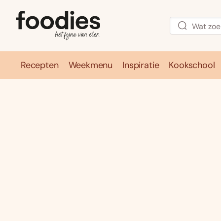
Recepten
Weekmenu
Inspiratie
Kookschool
Recepten
Weekmenu
Inspirati