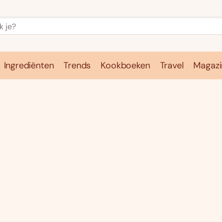
Ingrediënten
Trends
Kookboeken
Travel
Magazi
e
Kookschool
Ingrediënten
Trends
Kookboeken