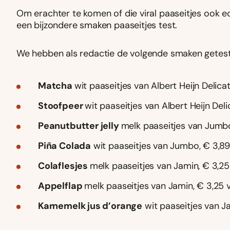
Om erachter te komen of die viral paaseitjes ook ec
een bijzondere smaken paaseitjes test.
We hebben als redactie de volgende smaken getest
Matcha
wit paaseitjes van Albert Heijn Delic
Stoofpeer
wit paaseitjes van Albert Heijn Del
Peanutbutter jelly
melk paaseitjes van Jumb
Piña Colada
wit paaseitjes van Jumbo, € 3,8
Colaflesjes
melk paaseitjes van Jamin, € 3,2
Appelflap
melk paaseitjes van Jamin, € 3,25
Karnemelk jus d’orange
wit paaseitjes van J