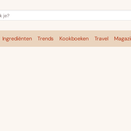
Ingrediënten
Trends
Kookboeken
Travel
Magazi
e
Kookschool
Ingrediënten
Trends
Kookboeken