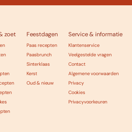
& zoet
Feestdagen
Service & informatie
ten
Paas recepten
Klantenservice
ten
Paasbrunch
Veelgestelde vragen
Sinterklaas
Contact
pten
Kerst
Algemene voorwaarden
cepten
Oud & nieuw
Privacy
epten
Cookies
kes
Privacyvoorkeuren
epten