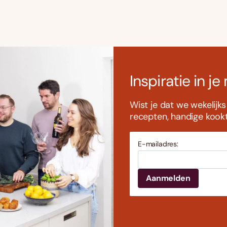
Inspiratie in je
Wist je dat we wekelijk
recepten, handige kookti
E-mailadres: