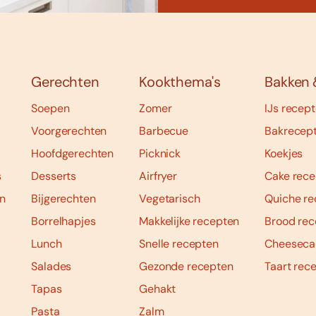
Gerechten
Kookthema's
Bakken 
Soepen
Zomer
IJs recep
Voorgerechten
Barbecue
Bakrecep
Hoofdgerechten
Picknick
Koekjes
s
Desserts
Airfryer
Cake rece
n
Bijgerechten
Vegetarisch
Quiche re
Borrelhapjes
Makkelijke recepten
Brood rec
Lunch
Snelle recepten
Cheeseca
Salades
Gezonde recepten
Taart rec
Tapas
Gehakt
Pasta
Zalm