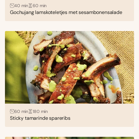
40 min
60 min
Gochujang lamskoteletjes met sesambonensalade
60 min
180 min
Sticky tamarinde spareribs