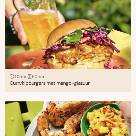
40 min
60 min
Currykipburgers met mango-glazuur