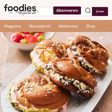
Abonneren
Zoek
Menu
Magazine
Nieuwsbrief
Weekmenu
Shop