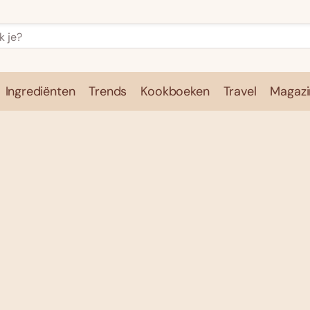
Ingrediënten
Trends
Kookboeken
Travel
Magazi
e
Kookschool
Ingrediënten
Trends
Kookboeken