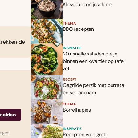
Klassieke tonijnsalade
THEMA
BBQ recepten
trekken de
INSPIRATIE
20+ snelle salades die je
binnen een kwartier op tafel
zet
RECEPT
Gegrilde perzik met burrata
en serranoham
THEMA
Borrelhapjes
INSPIRATIE
ingen.
Recepten voor grote