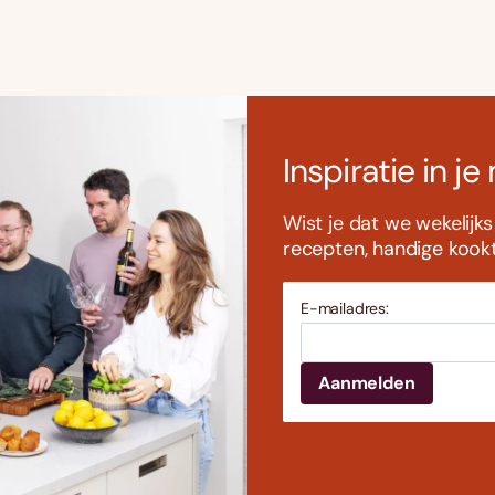
Inspiratie in je
Wist je dat we wekelijk
recepten, handige kookti
E-mailadres: