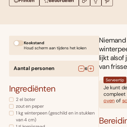
Printen
Beoordelen
Niemand 
Kookstand
winterpee
Houd scherm aan tijdens het koken
lijkt als
van friss
Aantal personen
6
Serveertip
Ingrediënten
Je kunt de
compleet
2
el
boter
oven
of
sc
zout en peper
1
kg
winterpeen
(geschild en in stukken
Bereidi
van 4 cm)
1
tl
komijnzaad