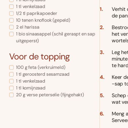
1
tl
venkelzaad
Verhit 
1/2
tl
paprikapoeder
de pan
10
tenen knoflook
(gepeld)
Bestro
2
el
harissa
het ve
1
bio sinaasappel
(schil geraspt en sap
wortels
uitgeperst)
Leg he
Voor de topping
minuten
te hard
100
g
feta
(verkruimeld)
1
tl
geroosterd sesamzaad
Keer d
1
tl
venkelzaad
-sap t
1
tl
komijnzaad
20
g
verse peterselie
(fijngehakt)
Schep 
wat ver
Meng a
Serveer