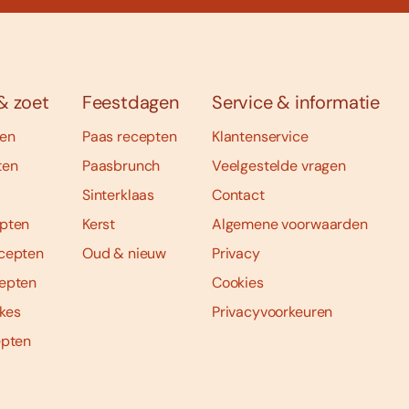
& zoet
Feestdagen
Service & informatie
ten
Paas recepten
Klantenservice
ten
Paasbrunch
Veelgestelde vragen
Sinterklaas
Contact
pten
Kerst
Algemene voorwaarden
cepten
Oud & nieuw
Privacy
epten
Cookies
kes
Privacyvoorkeuren
epten