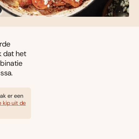
erde
k dat het
mbinatie
issa.
aak er een
e kip uit de