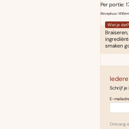
Per portie: 1
Receptuur: Willem
Wist je dat
Braiseren
ingrediënt
smaken go
Iedere
Schrijf je
E-mailadre
Ontvang el