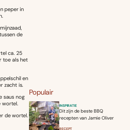
en peper in
n.
mijnzaad,
 tussen de
tel ca. 25
 toe als het
ppelschil en
 zacht is.
Populair
de saus nog
e wortel.
INSPIRATIE
Dit zijn de beste BBQ
er de wortel.
recepten van Jamie Oliver
RECEPT