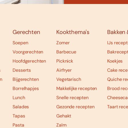
Gerechten
Kookthema's
Bakken 
Soepen
Zomer
IJs recep
Voorgerechten
Barbecue
Bakrecep
Hoofdgerechten
Picknick
Koekjes
s
Desserts
Airfryer
Cake rece
n
Bijgerechten
Vegetarisch
Quiche re
Borrelhapjes
Makkelijke recepten
Brood rec
Lunch
Snelle recepten
Cheeseca
Salades
Gezonde recepten
Taart rec
Tapas
Gehakt
Pasta
Zalm