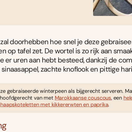
zal doorhebben hoe snel je deze gebraise
n op tafel zet. De wortel is zo rijk aan smaa
of je er uren aan hebt besteed, dankzij de co
e sinaasappel, zachte knoflook en pittige har
ze gebraiseerde winterpeen als bijgerecht serveren. M
 hoofdgerecht van met
Marokkaanse couscous
, een
hel
haapskoteletten met kikkererwten en paprika
.
ng