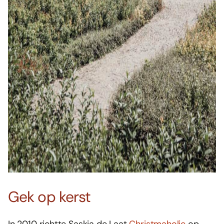
Gek op kerst
In 2010 richtte Saskia de Laat
Christmaholic
op,