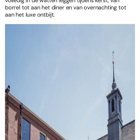
volledig in de watten leggen tijdens kerst, van
borrel tot aan het diner en van overnachting tot
aan het luxe ontbijt.