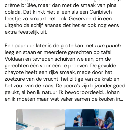
crème brûlée, maar dan met de smaak van pina
colada. Dat klinkt niet alleen als een Caribisch
feestje, zo smaakt het ook. Geserveerd in een
uitgeholde schijf ananas ziet het er ook nog eens
extra feestelijk uit.
Een paar uur later is de grote kan met
rum punch
leeg en staan er meerdere gerechten op tafel.
Voldaan en tevreden schuiven we aan, om de
gerechten één voor één te proeven. De gevulde
chayote heeft een rijke smaak, mede door het
zoetzure van de vrucht, het ziltige van de krab en
het zout van de kaas. De accra’s zijn bijzonder goed
gelukt, al ben ik natuurlijk bevooroordeeld. Johan
Foodies 08/2026
en ik moeten maar wat vaker samen de keuken in…
Tropische smaakexplosies
Abonneren
Bestellen