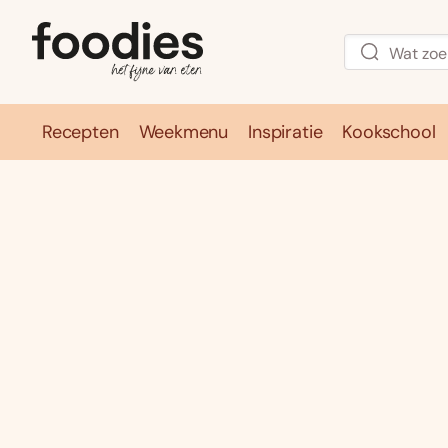
Recepten
Weekmenu
Inspiratie
Kookschool
Recepten
Weekmenu
Inspirati