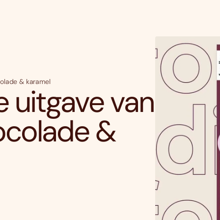
ocolade & karamel
te uitgave van
hocolade &