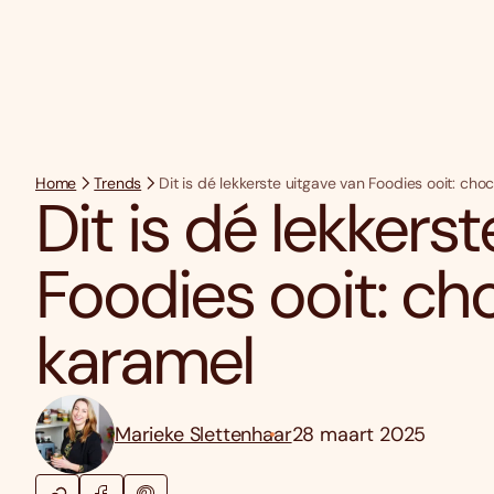
Home
Trends
Dit is dé lekkerste uitgave van Foodies ooit: ch
Dit is dé lekkers
Foodies ooit: c
karamel
Marieke Slettenhaar
28 maart 2025