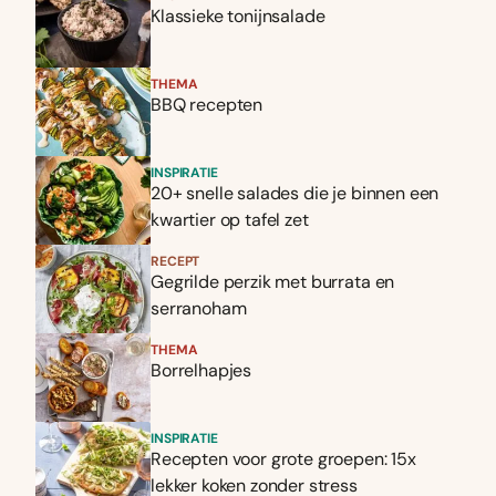
Klassieke tonijnsalade
THEMA
BBQ recepten
INSPIRATIE
20+ snelle salades die je binnen een
kwartier op tafel zet
RECEPT
Gegrilde perzik met burrata en
serranoham
THEMA
Borrelhapjes
INSPIRATIE
Recepten voor grote groepen: 15x
lekker koken zonder stress