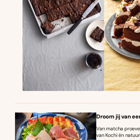
Droom jij van ee
Van matcha proeven
van Kochi én natuurl