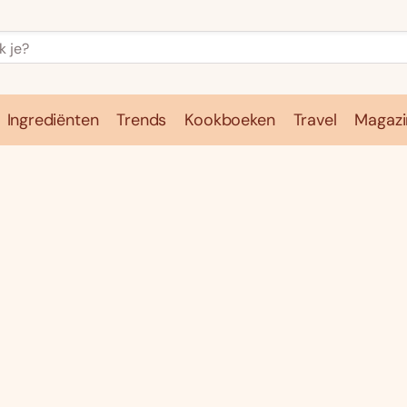
Ingrediënten
Trends
Kookboeken
Travel
Magazi
e
Kookschool
Ingrediënten
Trends
Kookboeken