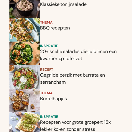
Klassieke tonijnsalade
THEMA
BBQ recepten
INSPIRATIE
20+ snelle salades die je binnen een
kwartier op tafel zet
RECEPT
Gegrilde perzik met burrata en
serranoham
THEMA
Borrelhapjes
INSPIRATIE
Recepten voor grote groepen: 15x
lekker koken zonder stress