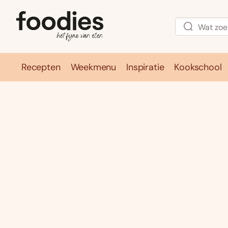
Recepten
Weekmenu
Inspiratie
Kookschool
Recepten
Weekmenu
Inspirati