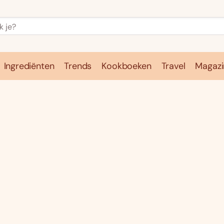
Ingrediënten
Trends
Kookboeken
Travel
Magazi
e
Kookschool
Ingrediënten
Trends
Kookboeken