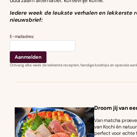
duurzaam alternatief: koffievrije koffie.
Iedere week de leukste verhalen en lekkerste r
nieuwsbrief:
E-mailadres:
Ontvang elke week de lekkerste recepten, handige kooktips en speciale aan
Droom jij van ee
Van matcha proeven
van Kochi én natuurl
perfect voor echte 