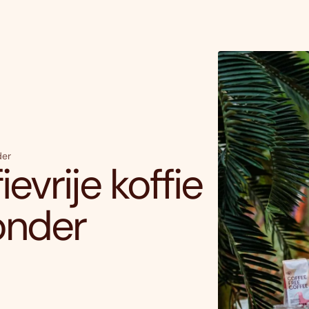
der
ievrije koffie
onder