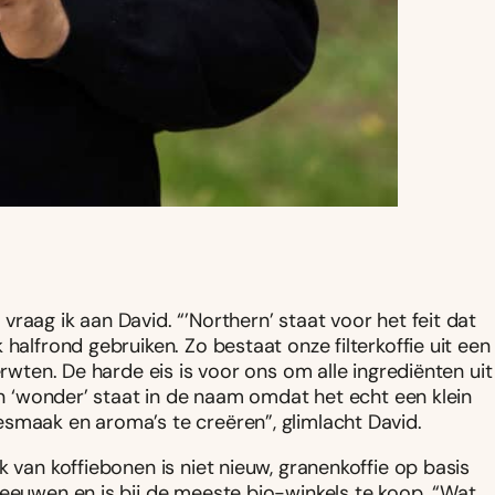
raag ik aan David. “’Northern’ staat voor het feit dat
halfrond gebruiken. Zo bestaat onze filterkoffie uit een
erwten. De harde eis is voor ons om alle ingrediënten uit
“En ‘wonder’ staat in de naam omdat het echt een klein
smaak en aroma’s te creëren”, glimlacht David.
k van koffiebonen is niet nieuw, granenkoffie op basis
 eeuwen en is bij de meeste bio-winkels te koop. “Wat