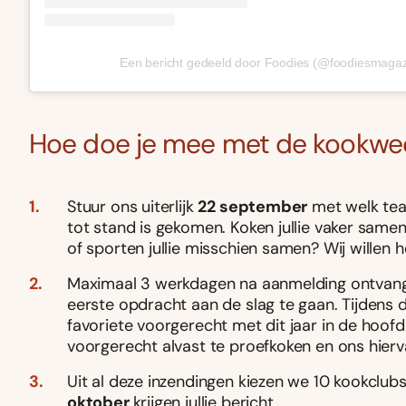
Een bericht gedeeld door Foodies (@foodiesmagaz
Hoe doe je mee met de kookwed
Stuur ons uiterlijk
22 september
met welk team
tot stand is gekomen. Koken jullie vaker samen o
of sporten jullie misschien samen? Wij willen 
Maximaal 3 werkdagen na aanmelding ontvang j
eerste opdracht aan de slag te gaan. Tijdens de
favoriete voorgerecht met dit jaar in de hoofdr
voorgerecht alvast te proefkoken en ons hierv
Uit al deze inzendingen kiezen we 10 kookclub
oktober
krijgen jullie bericht.