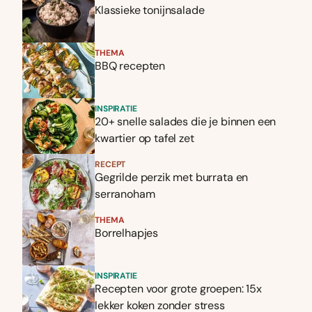
Klassieke tonijnsalade
THEMA
BBQ recepten
INSPIRATIE
20+ snelle salades die je binnen een
kwartier op tafel zet
RECEPT
Gegrilde perzik met burrata en
serranoham
THEMA
Borrelhapjes
INSPIRATIE
Recepten voor grote groepen: 15x
lekker koken zonder stress