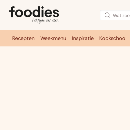
Recepten
Weekmenu
Inspiratie
Kookschool
Recepten
Weekmenu
Inspirati