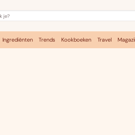
Ingrediënten
Trends
Kookboeken
Travel
Magazi
e
Kookschool
Ingrediënten
Trends
Kookboeken