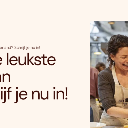
and? Schrijf je nu in!
leukste
an
f je nu in!