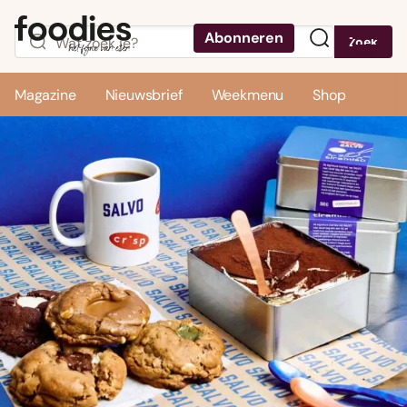
Abonneren
Zoek
Menu
Magazine
Nieuwsbrief
Weekmenu
Shop