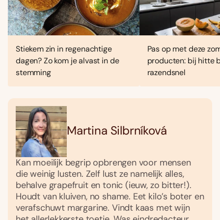
Stiekem zin in regenachtige
Pas op met deze zo
dagen? Zo kom je alvast in de
producten: bij hitte
stemming
razendsnel
Martina Silbrníková
Kan moeilijk begrip opbrengen voor mensen
die weinig lusten. Zelf lust ze namelijk alles,
behalve grapefruit en tonic (ieuw, zo bitter!).
Houdt van kluiven, no shame. Eet kilo’s boter en
verafschuwt margarine. Vindt kaas met wijn
het allerlekkerste toetje. Was eindredacteur