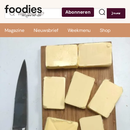
Abonneren
Zoek
Menu
Magazine
Nieuwsbrief
Weekmenu
Shop