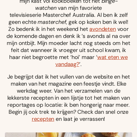
mijn kast vol kookboeken tot het
binge-
watchen
van mijn favoriete
televisieserie Masterchef Australia. Al ben ik zelf
geen echte
masterchef
, gek op koken ben ik wel!
Zo bedenk ik in het weekend het
avondeten
voor
de komende dagen en denk ik ’s avonds al na over
mijn ontbijt. Mijn moeder lacht nog steeds om het
feit dat wanneer ik vroeger uit school kwam, ik
haar niet begroette met ‘hoi’ maar ‘
wat eten we
vandaag?
’.
Je begrijpt dat ik het vullen van de website en het
maken van het magazine een feestje vindt. Elke
werkdag weer. Van het verzamelen van de
lekkerste recepten in een lijstje tot het maken van
reportages op locatie: ik ben hongerig naar meer.
Begin jij ook trek te krijgen? Check dan snel onze
recepten
en laat je verrassen!