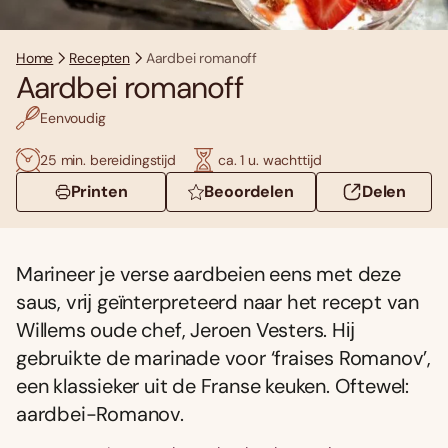
Home
Recepten
Aardbei romanoff
Aardbei romanoff
Eenvoudig
25 min. bereidingstijd
ca. 1 u. wachttijd
Printen
Beoordelen
Delen
Marineer je verse aardbeien eens met deze
saus, vrĳ geïnterpreteerd naar het recept van
Willems oude chef, Jeroen Vesters. Hĳ
gebruikte de marinade voor ‘fraises Romanov’,
een klassieker uit de Franse keuken. Oftewel:
aardbei-Romanov.