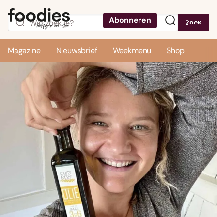
Abonneren
Zoek
Menu
Magazine
Nieuwsbrief
Weekmenu
Shop