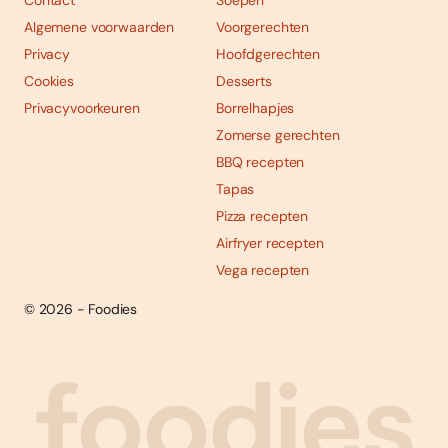
Contact
Soepen
Algemene voorwaarden
Voorgerechten
Privacy
Hoofdgerechten
Cookies
Desserts
Privacyvoorkeuren
Borrelhapjes
Zomerse gerechten
BBQ recepten
Tapas
Pizza recepten
Airfryer recepten
Vega recepten
© 2026 - Foodies
Social
Foodies 08/2026
Tropische smaakexplosies
media
Abonneren
Bestellen