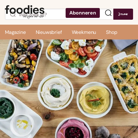
Abonneren
Zoek
Menu
Magazine
Nieuwsbrief
Weekmenu
Shop