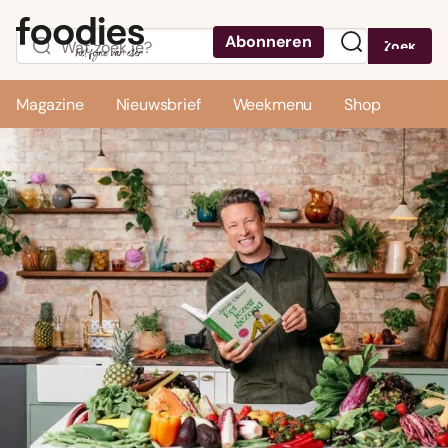
Abonneren
Zoek
Menu
Magazine
Nieuwsbrief
Weekmenu
Shop