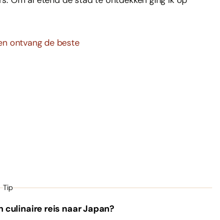
ers. Om al etend de stad te ontdekken ging ik op
l en ontvang de beste
Tip
n culinaire reis naar Japan?