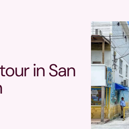
tour in San
n