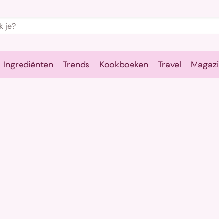
Ingrediënten
Trends
Kookboeken
Travel
Magazi
e
Kookschool
Ingrediënten
Trends
Kookboeken