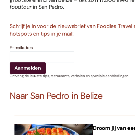
grootste eiland van Belize – telt zo’n 17.000 inwon
foodtour
in San Pedro.
Schrijf je in voor de nieuwsbrief van Foodies Trave
hotspots en tips in je mail!
E-mailadres
Ontvang de leukste tips, restaurants, verhalen en speciale aanbiedingen.
Naar San Pedro in Belize
Droom jij van ee