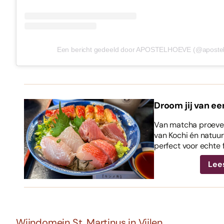
Een bericht gedeeld door APOSTELHOEVE (@aposte
Droom jij van ee
Van matcha proeven
van Kochi én natuurl
perfect voor echte 
Lee
Wijndomein St. Martinus in Vijlen