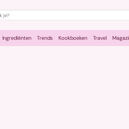
Ingrediënten
Trends
Kookboeken
Travel
Magazi
e
Kookschool
Ingrediënten
Trends
Kookboeken