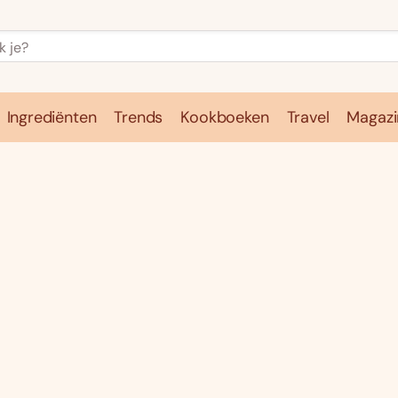
Ingrediënten
Trends
Kookboeken
Travel
Magazi
e
Kookschool
Ingrediënten
Trends
Kookboeken