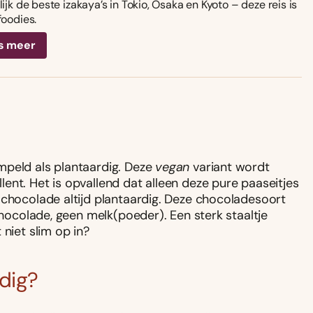
ijk de beste izakaya’s in Tokio, Osaka en Kyoto – deze reis is
foodies.
s meer
mpeld als plantaardig. Deze
vegan
variant wordt
ent. Het is opvallend dat alleen deze pure paaseitjes
 chocolade altijd plantaardig. Deze chocoladesoort
chocolade, geen melk(poeder). Een sterk staaltje
niet slim op in?
rdig?