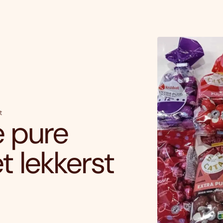
t
e pure
t lekkerst