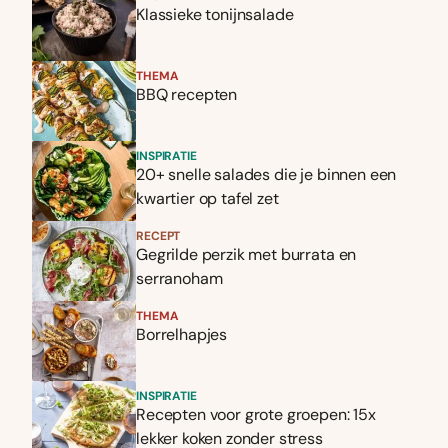
Klassieke tonijnsalade
THEMA
BBQ recepten
INSPIRATIE
20+ snelle salades die je binnen een
kwartier op tafel zet
RECEPT
Gegrilde perzik met burrata en
serranoham
THEMA
Borrelhapjes
INSPIRATIE
Recepten voor grote groepen: 15x
lekker koken zonder stress