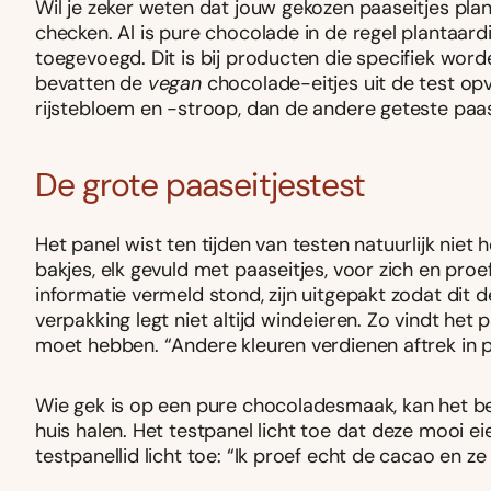
Wil je zeker weten dat jouw gekozen paaseitjes plant
checken. Al is pure chocolade in de regel plantaard
toegevoegd. Dit is bij producten die specifiek word
bevatten de
vegan
chocolade-eitjes uit de test op
rijstebloem en -stroop, dan de andere geteste paa
De grote paaseitjestest
Het panel wist ten tijden van testen natuurlijk niet
bakjes, elk gevuld met paaseitjes, voor zich en proe
informatie vermeld stond, zijn uitgepakt zodat dit 
verpakking legt niet altijd windeieren. Zo vindt het
moet hebben. “Andere kleuren verdienen aftrek in pu
Wie gek is op een pure chocoladesmaak, kan het bes
huis halen. Het testpanel licht toe dat deze mooi ei
testpanellid licht toe: “Ik proef echt de cacao en