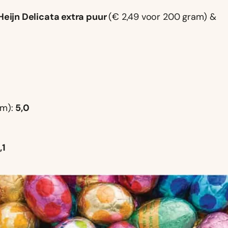
Heijn Delicata extra puur
(€ 2,49 voor 200 gram) &
am):
5,0
,1