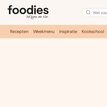
Recepten
Weekmenu
Inspiratie
Kookschool
Recepten
Weekmenu
Inspirati