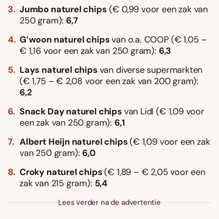
Jumbo naturel chips
(€ 0,99 voor een zak van
250 gram):
6,7
G’woon naturel chips
van o.a. COOP (€ 1,05 –
€ 1,16 voor een zak van 250 gram):
6,3
Lays naturel chips
van diverse supermarkten
(€ 1,75 – € 2,08 voor een zak van 200 gram):
6,2
Snack Day naturel chips
van Lidl (€ 1,09 voor
een zak van 250 gram):
6,1
Albert Heijn naturel chips
(€ 1,09 voor een zak
van 250 gram):
6,0
Croky naturel chips
(€ 1,89 – € 2,05 voor een
zak van 215 gram):
5,4
Lees verder na de advertentie