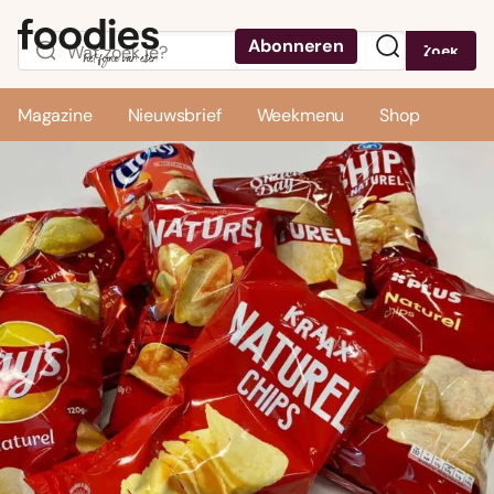
Abonneren
Zoek
Menu
Magazine
Nieuwsbrief
Weekmenu
Shop