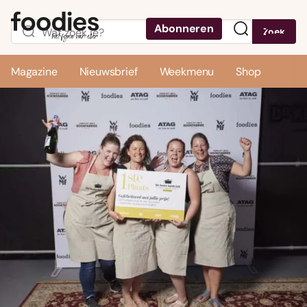
Abonneren
Zoek
Menu
Magazine
Nieuwsbrief
Weekmenu
Shop