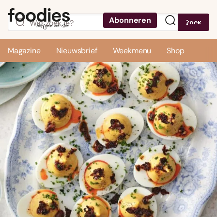
Abonneren
Zoek
Menu
Magazine
Nieuwsbrief
Weekmenu
Shop