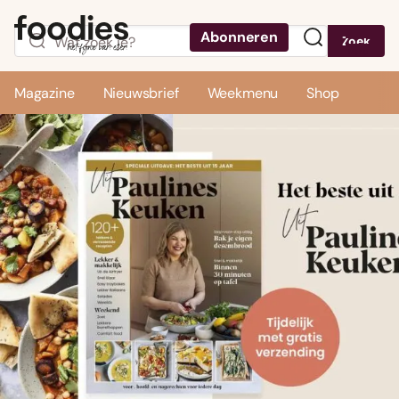
Abonneren
Zoek
Menu
Magazine
Nieuwsbrief
Weekmenu
Shop