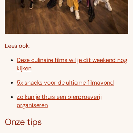
Lees ook:
Deze culinaire films wil je dit weekend nog
kijken
5x snacks voor de ultieme filmavond
Zo kun je thuis een bierproeverij
organiseren
Onze tips