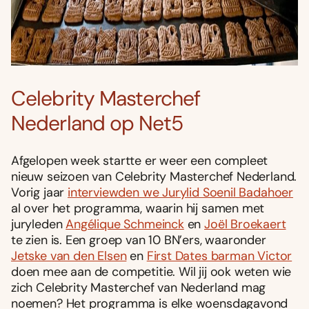
Celebrity Masterchef
Nederland op Net5
Afgelopen week startte er weer een compleet
nieuw seizoen van Celebrity Masterchef Nederland.
Vorig jaar
interviewden we Jurylid Soenil Badahoer
al over het programma, waarin hij samen met
juryleden
Angélique Schmeinck
en
Joël Broekaert
te zien is. Een groep van 10 BN’ers, waaronder
Jetske van den Elsen
en
First Dates barman Victor
doen mee aan de competitie. Wil jij ook weten wie
zich Celebrity Masterchef van Nederland mag
noemen? Het programma is elke woensdagavond