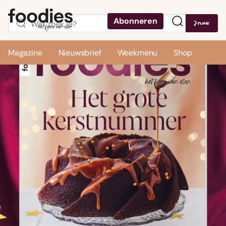
Abonneren
Zoek
Menu
Magazine
Nieuwsbrief
Weekmenu
Shop