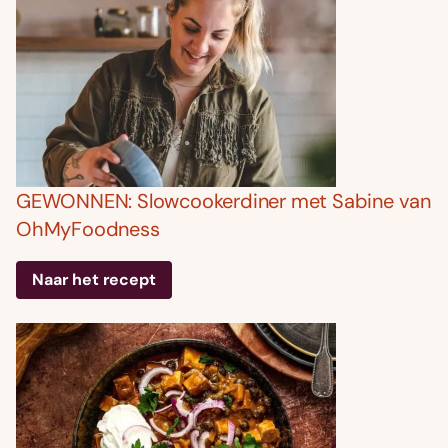
GEWONNEN: Slowcookerdiner met Sabine van
OhMyFoodness
Naar het recept