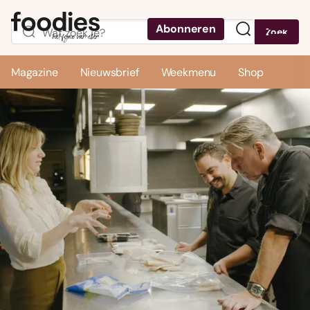
Abonneren
Zoek
Menu
Magazine
Nieuwsbrief
Weekmenu
Shop