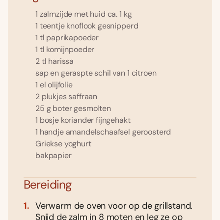
1 zalmzijde met huid ca. 1 kg
1 teentje knoflook gesnipperd
1 tl paprikapoeder
1 tl komijnpoeder
2 tl harissa
sap en geraspte schil van 1 citroen
1 el olijfolie
2 plukjes saffraan
25 g boter gesmolten
1 bosje koriander fijngehakt
1 handje amandelschaafsel geroosterd
Griekse yoghurt
bakpapier
Bereiding
Verwarm de oven voor op de grillstand.
Snijd de zalm in 8 moten en leg ze op