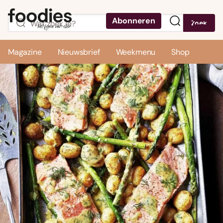
Abonneren
Zoek
Menu
Magazine
Nieuwsbrief
Weekmenu
Shop