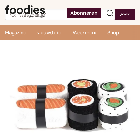
Abonneren
Zoek
Menu
Magazine
Nieuwsbrief
Weekmenu
Shop