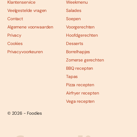
Klantenservice
Weekmenu
Veelgestelde vragen
Salades
Contact
Soepen
Algemene voorwaarden
Voorgerechten
Privacy
Hoofdgerechten
Cookies
Desserts
Privacyvoorkeuren
Borrelhapjes
Zomerse gerechten
BBQ recepten
Tapas
Pizza recepten
Airfryer recepten
Vega recepten
© 2026 - Foodies
Social
Foodies 08/2026
Tropische smaakexplosies
media