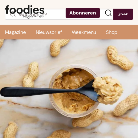
Abonneren
Zoek
Menu
Magazine
Nieuwsbrief
Weekmenu
Shop