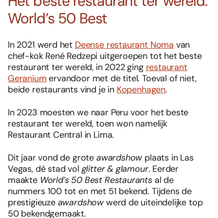
Het beste restaurant ter wereld:
World’s 50 Best
In 2021 werd het
Deense restaurant Noma
van
chef-kok René Redzepi uitgeroepen tot het beste
restaurant ter wereld, in 2022 ging
restaurant
Geranium
ervandoor met de titel. Toeval of niet,
beide restaurants vind je in
Kopenhagen
.
In 2023 moesten we naar Peru voor het beste
restaurant ter wereld, toen won namelijk
Restaurant Central in Lima.
Dit jaar vond de grote
awardshow
plaats in Las
Vegas, dé stad vol
glitter & glamour
. Eerder
maakte
World’s 50 Best Restaurants
al de
nummers 100 tot en met 51 bekend. Tijdens de
prestigieuze
awardshow
werd de uiteindelijke top
50 bekendgemaakt.