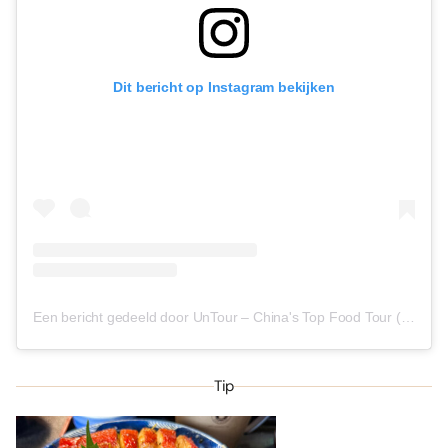
Dit bericht op Instagram bekijken
Een bericht gedeeld door UnTour – China's Top Food Tour (@untourfoodtours)
Tip